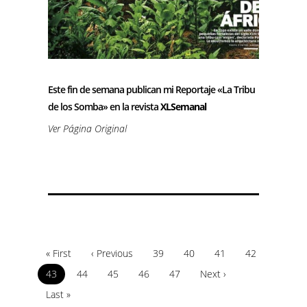
Este fin de semana publican mi Reportaje «La Tribu
de los Somba» en la revista
XLSemanal
Ver Página Original
« First
‹ Previous
39
40
41
42
43
44
45
46
47
Next ›
Last »