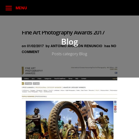
MENU
Fine Art Photography Awards 2017
Blog
on
01/02/2017
by
ANTONIO ARAGÓN RENUNCIO
has
NO
COMMENT
Posts category Blog