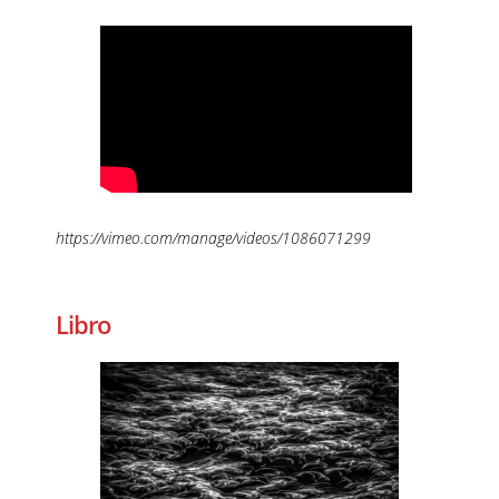
https://vimeo.com/manage/videos/1086071299
–
Libro