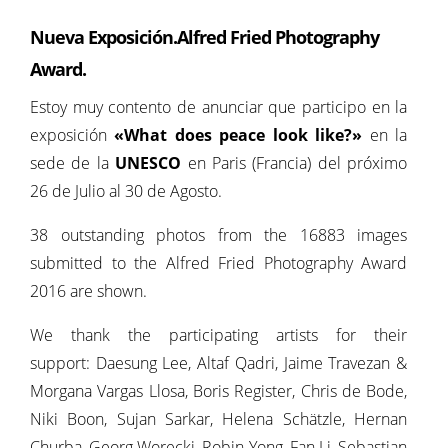
Nueva Exposición.
Alfred Fried Photography
Award
.
Estoy muy contento de anunciar que participo en la
exposición
«What does peace look like?»
en la
sede de la
UNESCO
en Paris (Francia) del próximo
26 de Julio al 30 de Agosto.
38 outstanding photos from the 16883 images
submitted to the Alfred Fried Photography Award
2016 are shown.
We thank the participating artists for their
support: Daesung Lee, Altaf Qadri, Jaime Travezan &
Morgana Vargas Llosa, Boris Register, Chris de Bode,
Niki Boon, Sujan Sarkar, Helena Schätzle, Hernan
Churba, Georg Worecki, Robin Yong, Fan Li, Sebastian