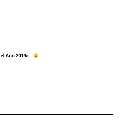
el Año 2019»
…