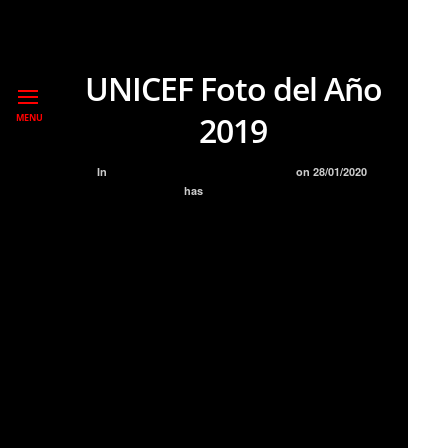
UNICEF Foto del Año
2019
MENU
In
BLOG
EXPOSICIONES
PREMIOS
on
28/01/2020
has
NO COMMENT