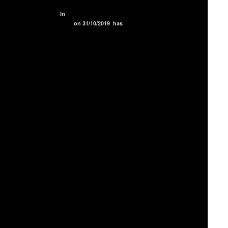
In
BLOG
ENTREVISTAS
TEXTOS PRENSA
on
31/10/2019
has
NO COMMENT