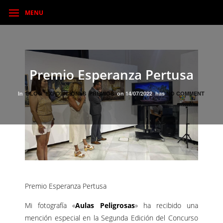
MENU
Premio Esperanza Pertusa
In
BLOG
EXPOSICIONES
PREMIOS
on
14/07/2022
has
NO COMMENT
Premio Esperanza Pertusa
Mi fotografía «
Aulas Peligrosas
» ha recibido una
mención especial en la Segunda Edición del Concurso