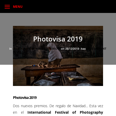
MENU
Photovisa 2019
In
BLOG
EXPOSICIONES
PREMIOS
on
25/12/2019
has
NO COMMENT
Photovisa 2019
Dos nuevos premios. De regalo de Navidad… Esta vez
en el
International Festival of Photography