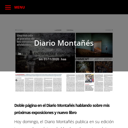
MENU
Diario Montañés
In
BLOG
ENTREVISTAS
EXPOSICIONES
TEXTOS PRENSA
on
01/11/2020
has
NO COMMENT
Doble página en el Diario Montañés hablando sobre mis
próximas exposiciones y nuevo libro
Hoy domingo, el Diario Montañés publica en su edición