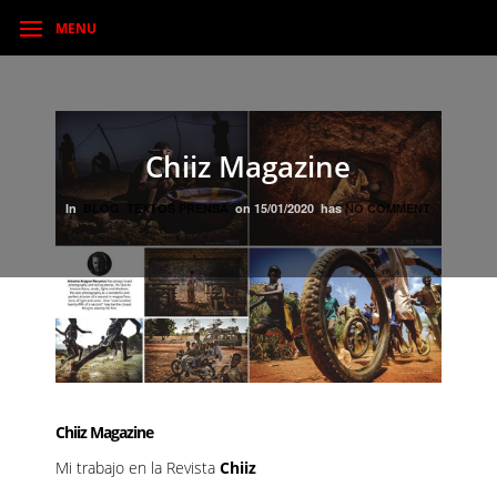
MENU
Chiiz Magazine
In
BLOG
TEXTOS PRENSA
on
15/01/2020
has
NO COMMENT
Chiiz Magazine
Mi trabajo en la Revista
Chiiz