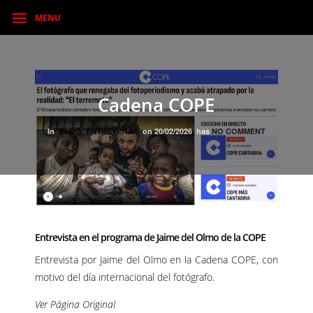
MENU
Cadena COPE
In
BLOG
ENTREVISTAS
on
20/02/2026
has
NO COMMENT
Entrevista en el programa de Jaime del Olmo de la COPE
Entrevista por Jaime del Olmo en la Cadena COPE, con
motivo del día internacional del fotógrafo.
Ver Página Original