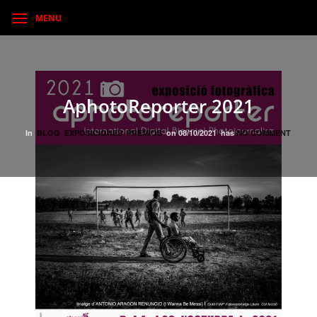
MENU
AphotoReporter 2021
In
BLOG
EXPOSICIONES
PREMIOS
on
08/10/2021
has
NO COMMENT