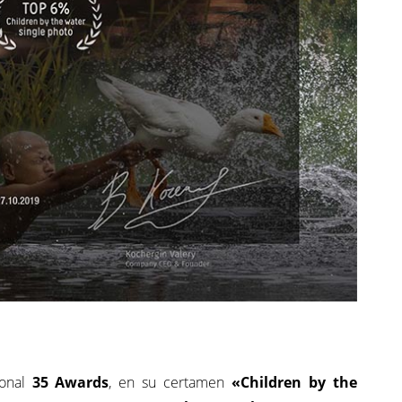
onal
35 Awards
, en su certamen
«Children by the