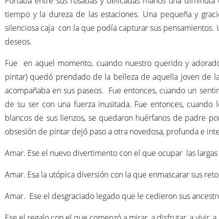
Portaba entre sus rosadas y delicadas manos una diminuta c
tiempo y la dureza de las estaciones. Una pequeña y grac
silenciosa caja con la que podía capturar sus pensamientos. 
deseos.
Fue en aquel momento, cuando nuestro querido y adorado 
pintar) quedó prendado de la belleza de aquella joven de la
acompañaba en sus paseos. Fue entonces, cuando un sentimie
de su ser con una fuerza inusitada. Fue entonces, cuando lo
blancos de sus lienzos, se quedaron huérfanos de padre por
obsesión de pintar dejó paso a otra novedosa, profunda e int
Amar. Ese el nuevo divertimento con el que ocupar las largas 
Amar. Esa la utópica diversión con la que enmascarar sus reto
Amar. Ese el desgraciado legado que le cedieron sus ancestro
Ese el regalo con el que comenzó a mirar, a disfrutar, a vivir, a s