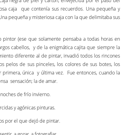
aja negra de piel y cartón, envejecida por el paso del
iosa caja que contenía sus recuerdos. Una pequeña y
Una pequeña y misteriosa caja con la que delimitaba sus
pintor (ese que solamente pensaba a todas horas en
rgos cabellos, y de la enigmática cajita que siempre la
nto diferente al de pintar, invadió todos los rincones
s pelos de sus pinceles, los colores de sus botes, los
 primera, única y última vez. Fue entonces, cuando la
ensa sensación; la de amar.
noches de frío invierno.
rcidas y agónicas pinturas.
s por el que dejó de pintar.
entir, a gozar, a fotografiar.