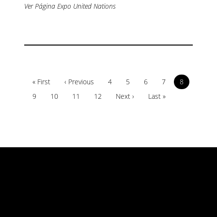
Ver Página Expo United Nations
« First
‹ Previous
4
5
6
7
8
9
10
11
12
Next ›
Last »