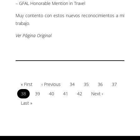
– GFAL Honorable Mention in Travel
Muy contento con estos nuevos reconocimientos a mi
trabajo.
Ver Página Original
« First
‹ Previous
34
35
36
37
38
39
40
41
42
Next ›
Last »